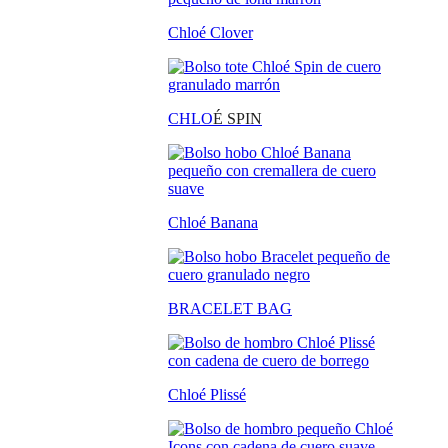
Chloé Clover
CHLO
É SPIN
Chloé Banana
BRACELET BAG
Chloé Plissé