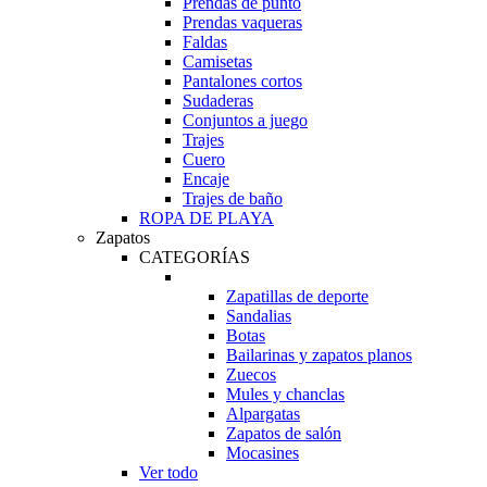
Prendas de punto
Prendas vaqueras
Faldas
Camisetas
Pantalones cortos
Sudaderas
Conjuntos a juego
Trajes
Cuero
Encaje
Trajes de baño
ROPA DE PLAYA
Zapatos
CATEGORÍAS
Zapatillas de deporte
Sandalias
Botas
Bailarinas y zapatos planos
Zuecos
Mules y chanclas
Alpargatas
Zapatos de salón
Mocasines
Ver todo