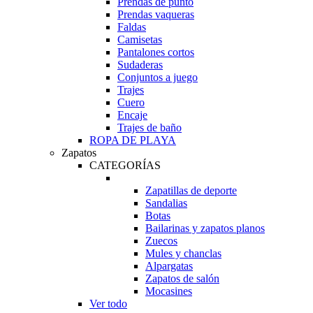
Prendas de punto
Prendas vaqueras
Faldas
Camisetas
Pantalones cortos
Sudaderas
Conjuntos a juego
Trajes
Cuero
Encaje
Trajes de baño
ROPA DE PLAYA
Zapatos
CATEGORÍAS
Zapatillas de deporte
Sandalias
Botas
Bailarinas y zapatos planos
Zuecos
Mules y chanclas
Alpargatas
Zapatos de salón
Mocasines
Ver todo