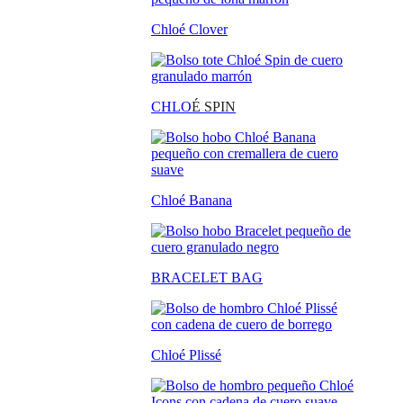
Chloé Clover
CHLO
É SPIN
Chloé Banana
BRACELET BAG
Chloé Plissé