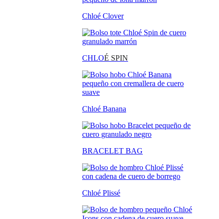
Chloé Clover
CHLO
É SPIN
Chloé Banana
BRACELET BAG
Chloé Plissé