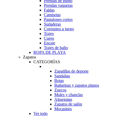
Prendas de punto
Prendas vaqueras
Faldas
Camisetas
Pantalones cortos
Sudaderas
Conjuntos a juego
Trajes
Cuero
Encaje
Trajes de baño
ROPA DE PLAYA
Zapatos
CATEGORÍAS
Zapatillas de deporte
Sandalias
Botas
Bailarinas y zapatos planos
Zuecos
Mules y chanclas
Alpargatas
Zapatos de salón
Mocasines
Ver todo