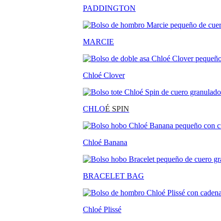
PADDINGTON
MARCIE
Chloé Clover
CHLO
É SPIN
Chloé Banana
BRACELET BAG
Chloé Plissé