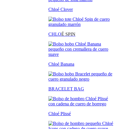
Chloé Clover
CHLO
É SPIN
Chloé Banana
BRACELET BAG
Chloé Plissé