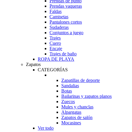
Prendas de punto
Prendas vaqueras
Faldas
Camisetas
Pantalones cortos
Sudaderas
Conjuntos a juego
Trajes
Cuero
Encaje
Trajes de baño
ROPA DE PLAYA
Zapatos
CATEGORÍAS
Zapatillas de deporte
Sandalias
Botas
Bailarinas y zapatos planos
Zuecos
Mules y chanclas
Alpargatas
Zapatos de salón
Mocasines
Ver todo