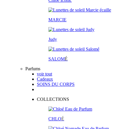
Chloé Iconic
MARCIE
Judy
SALOM
É
Parfums
voir tout
Cadeaux
SOINS DU CORPS
COLLECTIONS
CHLO
É