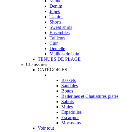
Maille
Denim
Jupes
T-shirts
Shorts
Sweat-shirts
Ensembles
Tailleurs
Cuir
Dentelle
Maillots de bain
TENUES DE PLAGE
Chaussures
CATÉGORIES
Baskets
Sandales
Bottes
Ballerines et Chaussures plates
Sabots
Mules
Espadrilles
Escarpins
Mocassins
Voir tout