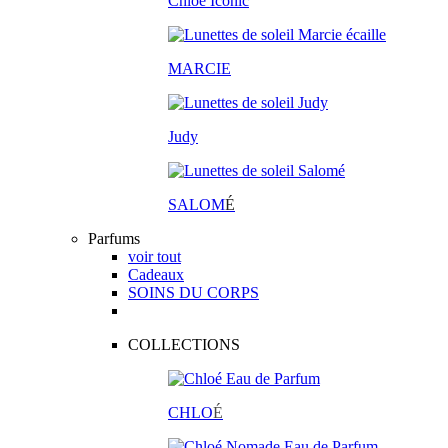
Chloé Iconic
MARCIE
Judy
SALOM
É
Parfums
voir tout
Cadeaux
SOINS DU CORPS
COLLECTIONS
CHLO
É