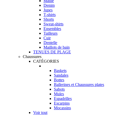
Maille
Denim
Jupes
T-shirts
Shorts
Sweat-shirts
Ensembles
Tailleurs
Cuir
Dentelle
Maillots de bain
TENUES DE PLAGE
Chaussures
CATÉGORIES
Baskets
Sandales
Bottes
Ballerines et Chaussures plates
Sabots
Mules
Espadrilles
Escarpins
Mocassins
Voir tout