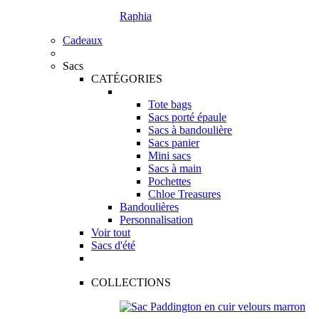
Raphia
Cadeaux
Sacs
CATÉGORIES
Tote bags
Sacs porté épaule
Sacs à bandoulière
Sacs panier
Mini sacs
Sacs à main
Pochettes
Chloe Treasures
Bandoulières
Personnalisation
Voir tout
Sacs d'été
COLLECTIONS