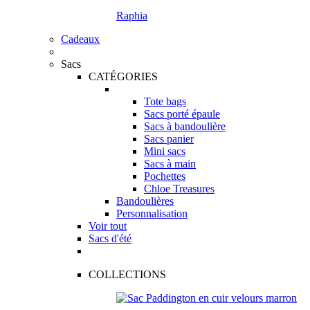
Raphia
Cadeaux
Sacs
CATÉGORIES
Tote bags
Sacs porté épaule
Sacs à bandoulière
Sacs panier
Mini sacs
Sacs à main
Pochettes
Chloe Treasures
Bandoulières
Personnalisation
Voir tout
Sacs d'été
COLLECTIONS