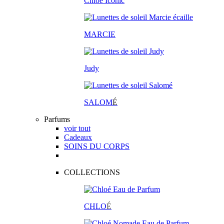
Chloé Iconic
MARCIE
Judy
SALOM
É
Parfums
voir tout
Cadeaux
SOINS DU CORPS
COLLECTIONS
CHLO
É