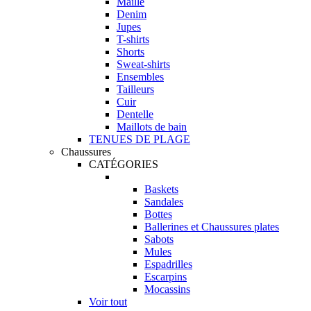
Maille
Denim
Jupes
T-shirts
Shorts
Sweat-shirts
Ensembles
Tailleurs
Cuir
Dentelle
Maillots de bain
TENUES DE PLAGE
Chaussures
CATÉGORIES
Baskets
Sandales
Bottes
Ballerines et Chaussures plates
Sabots
Mules
Espadrilles
Escarpins
Mocassins
Voir tout