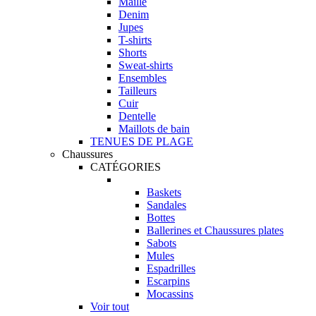
Maille
Denim
Jupes
T-shirts
Shorts
Sweat-shirts
Ensembles
Tailleurs
Cuir
Dentelle
Maillots de bain
TENUES DE PLAGE
Chaussures
CATÉGORIES
Baskets
Sandales
Bottes
Ballerines et Chaussures plates
Sabots
Mules
Espadrilles
Escarpins
Mocassins
Voir tout