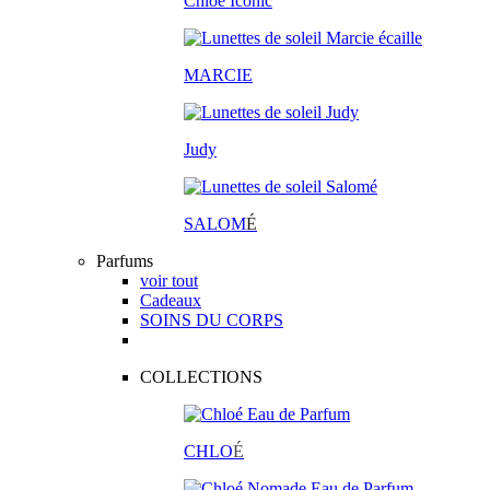
Chloé Iconic
MARCIE
Judy
SALOM
É
Parfums
voir tout
Cadeaux
SOINS DU CORPS
COLLECTIONS
CHLO
É