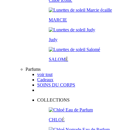
Chloé Iconic
MARCIE
Judy
SALOM
É
Parfums
voir tout
Cadeaux
SOINS DU CORPS
COLLECTIONS
CHLO
É