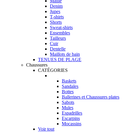
Maille
Denim
Jupes
T-shirts
Shorts
Sweat-shirts
Ensembles
Tailleurs
Cuir
Dentelle
Maillots de bain
TENUES DE PLAGE
Chaussures
CATÉGORIES
Baskets
Sandales
Bottes
Ballerines et Chaussures plates
Sabots
Mules
Espadrilles
Escarpins
Mocassins
Voir tout