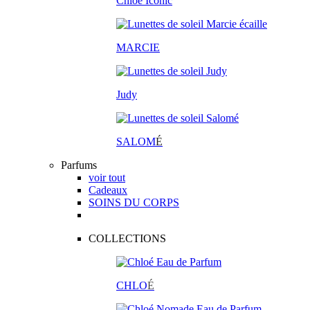
Chloé Iconic
MARCIE
Judy
SALOM
É
Parfums
voir tout
Cadeaux
SOINS DU CORPS
COLLECTIONS
CHLO
É