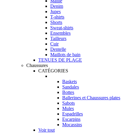
Maille
Denim
Jupes
T-shirts
Shorts
Sweat-shirts
Ensembles
Tailleurs
Cuir
Dentelle
Maillots de bain
TENUES DE PLAGE
Chaussures
CATÉGORIES
Baskets
Sandales
Bottes
Ballerines et Chaussures plates
Sabots
Mules
Espadrilles
Escarpins
Mocassins
Voir tout