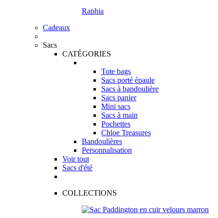
Raphia
Cadeaux
Sacs
CATÉGORIES
Tote bags
Sacs porté épaule
Sacs à bandoulière
Sacs panier
Mini sacs
Sacs à main
Pochettes
Chloe Treasures
Bandoulières
Personnalisation
Voir tout
Sacs d'été
COLLECTIONS