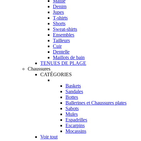
Maille
Denim
Jupes
T-shirts
Shorts
Sweat-shirts
Ensembles
Tailleurs
Cuir
Dentelle
Maillots de bain
TENUES DE PLAGE
Chaussures
CATÉGORIES
Baskets
Sandales
Bottes
Ballerines et Chaussures plates
Sabots
Mules
Espadrilles
Escarpins
Mocassins
Voir tout