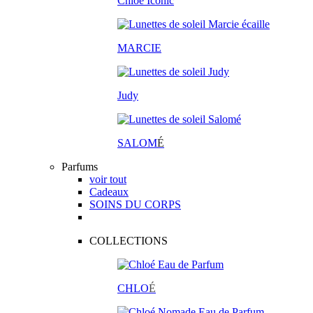
Chloé Iconic
MARCIE
Judy
SALOM
É
Parfums
voir tout
Cadeaux
SOINS DU CORPS
COLLECTIONS
CHLO
É