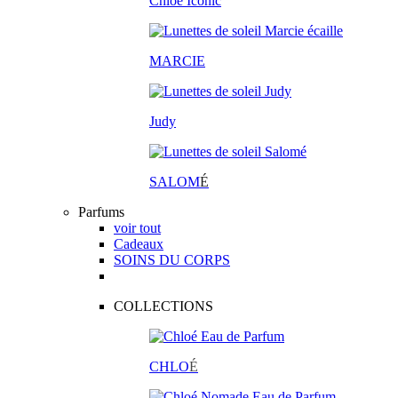
Chloé Iconic
MARCIE
Judy
SALOM
É
Parfums
voir tout
Cadeaux
SOINS DU CORPS
COLLECTIONS
CHLO
É