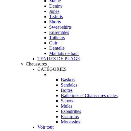
Maille
Denim
Jupes
T-shirts
Shorts
Sweat-shirts
Ensembles
Tailleurs
Cuir
Dentelle
Maillots de bain
TENUES DE PLAGE
Chaussures
CATÉGORIES
Baskets
Sandales
Bottes
Ballerines et Chaussures plates
Sabots
Mules
Espadrilles
Escarpins
Mocassins
Voir tout