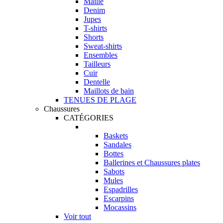
Maille
Denim
Jupes
T-shirts
Shorts
Sweat-shirts
Ensembles
Tailleurs
Cuir
Dentelle
Maillots de bain
TENUES DE PLAGE
Chaussures
CATÉGORIES
Baskets
Sandales
Bottes
Ballerines et Chaussures plates
Sabots
Mules
Espadrilles
Escarpins
Mocassins
Voir tout