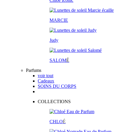
Chloé Iconic
MARCIE
Judy
SALOM
É
Parfums
voir tout
Cadeaux
SOINS DU CORPS
COLLECTIONS
CHLO
É