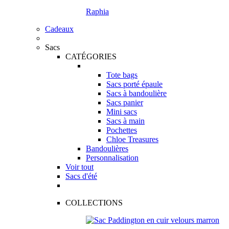
Raphia
Cadeaux
Sacs
CATÉGORIES
Tote bags
Sacs porté épaule
Sacs à bandoulière
Sacs panier
Mini sacs
Sacs à main
Pochettes
Chloe Treasures
Bandoulières
Personnalisation
Voir tout
Sacs d'été
COLLECTIONS