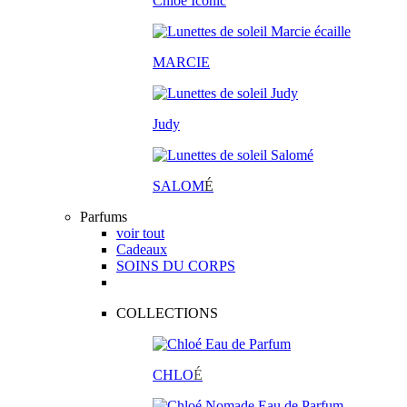
Chloé Iconic
MARCIE
Judy
SALOM
É
Parfums
voir tout
Cadeaux
SOINS DU CORPS
COLLECTIONS
CHLO
É