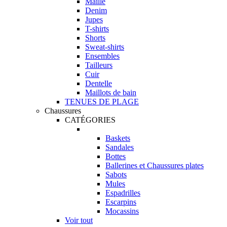
Maille
Denim
Jupes
T-shirts
Shorts
Sweat-shirts
Ensembles
Tailleurs
Cuir
Dentelle
Maillots de bain
TENUES DE PLAGE
Chaussures
CATÉGORIES
Baskets
Sandales
Bottes
Ballerines et Chaussures plates
Sabots
Mules
Espadrilles
Escarpins
Mocassins
Voir tout