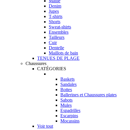
Maille
Denim
Jupes
T-shirts
Shorts
Sweat-shirts
Ensembles
Tailleurs
Cuir
Dentelle
Maillots de bain
TENUES DE PLAGE
Chaussures
CATÉGORIES
Baskets
Sandales
Bottes
Ballerines et Chaussures plates
Sabots
Mules
Espadrilles
Escarpins
Mocassins
Voir tout