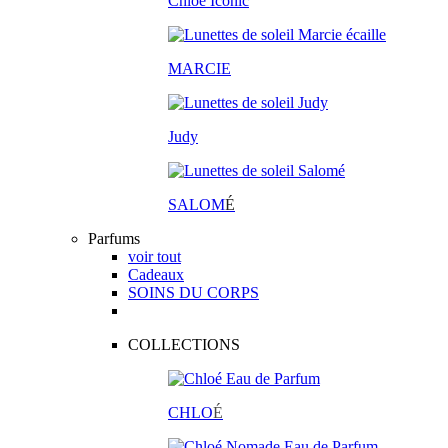
Chloé Iconic
MARCIE
Judy
SALOM
É
Parfums
voir tout
Cadeaux
SOINS DU CORPS
COLLECTIONS
CHLO
É