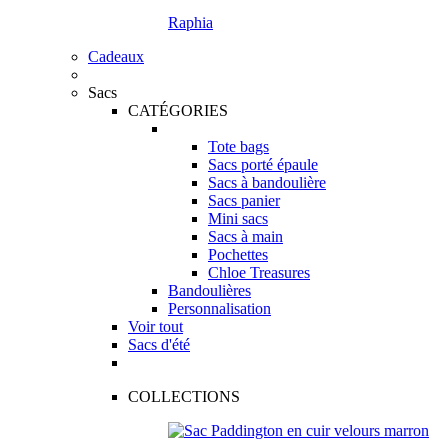
Raphia
Cadeaux
Sacs
CATÉGORIES
Tote bags
Sacs porté épaule
Sacs à bandoulière
Sacs panier
Mini sacs
Sacs à main
Pochettes
Chloe Treasures
Bandoulières
Personnalisation
Voir tout
Sacs d'été
COLLECTIONS