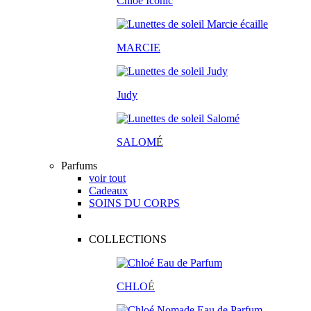
Chloé Iconic
MARCIE
Judy
SALOM
É
Parfums
voir tout
Cadeaux
SOINS DU CORPS
COLLECTIONS
CHLO
É