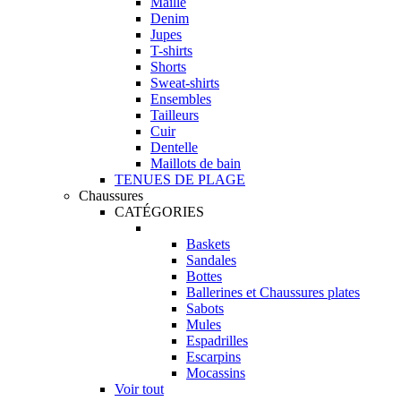
Maille
Denim
Jupes
T-shirts
Shorts
Sweat-shirts
Ensembles
Tailleurs
Cuir
Dentelle
Maillots de bain
TENUES DE PLAGE
Chaussures
CATÉGORIES
Baskets
Sandales
Bottes
Ballerines et Chaussures plates
Sabots
Mules
Espadrilles
Escarpins
Mocassins
Voir tout