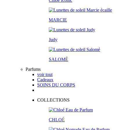
Chloé Iconic
MARCIE
Judy
SALOM
É
Parfums
voir tout
Cadeaux
SOINS DU CORPS
COLLECTIONS
CHLO
É