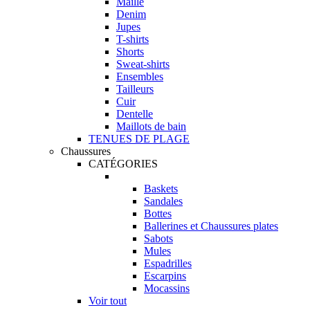
Maille
Denim
Jupes
T-shirts
Shorts
Sweat-shirts
Ensembles
Tailleurs
Cuir
Dentelle
Maillots de bain
TENUES DE PLAGE
Chaussures
CATÉGORIES
Baskets
Sandales
Bottes
Ballerines et Chaussures plates
Sabots
Mules
Espadrilles
Escarpins
Mocassins
Voir tout