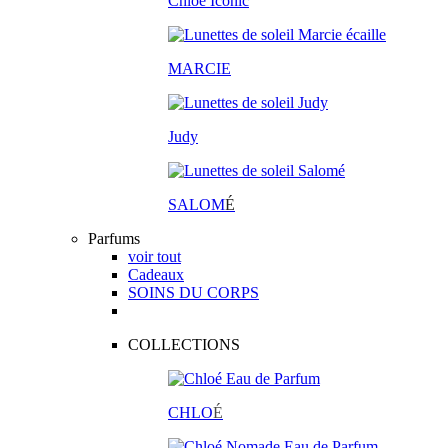
Chloé Iconic
MARCIE
Judy
SALOM
É
Parfums
voir tout
Cadeaux
SOINS DU CORPS
COLLECTIONS
CHLO
É