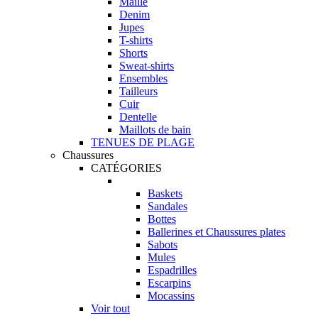
Maille
Denim
Jupes
T-shirts
Shorts
Sweat-shirts
Ensembles
Tailleurs
Cuir
Dentelle
Maillots de bain
TENUES DE PLAGE
Chaussures
CATÉGORIES
Baskets
Sandales
Bottes
Ballerines et Chaussures plates
Sabots
Mules
Espadrilles
Escarpins
Mocassins
Voir tout