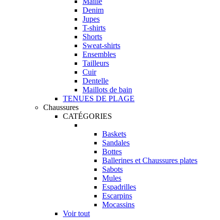
Maille
Denim
Jupes
T-shirts
Shorts
Sweat-shirts
Ensembles
Tailleurs
Cuir
Dentelle
Maillots de bain
TENUES DE PLAGE
Chaussures
CATÉGORIES
Baskets
Sandales
Bottes
Ballerines et Chaussures plates
Sabots
Mules
Espadrilles
Escarpins
Mocassins
Voir tout