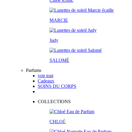
Chloé Iconic
MARCIE
Judy
SALOM
É
Parfums
voir tout
Cadeaux
SOINS DU CORPS
COLLECTIONS
CHLO
É