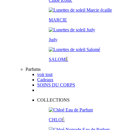
Chloé Iconic
MARCIE
Judy
SALOM
É
Parfums
voir tout
Cadeaux
SOINS DU CORPS
COLLECTIONS
CHLO
É