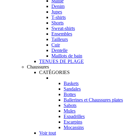
Maille
Denim
Jupes
T-shirts
Shorts
Sweat-shirts
Ensembles
Tailleurs
Cuir
Dentelle
Maillots de bain
TENUES DE PLAGE
Chaussures
CATÉGORIES
Baskets
Sandales
Bottes
Ballerines et Chaussures plates
Sabots
Mules
Espadrilles
Escarpins
Mocassins
Voir tout