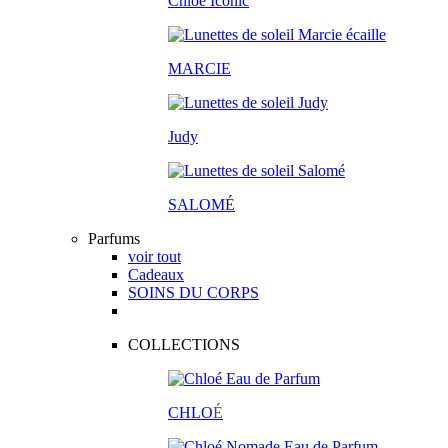
Chloé Iconic
MARCIE
Judy
SALOM
É
Parfums
voir tout
Cadeaux
SOINS DU CORPS
COLLECTIONS
CHLO
É