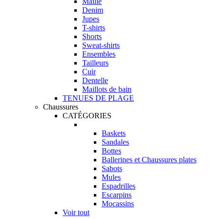
Maille
Denim
Jupes
T-shirts
Shorts
Sweat-shirts
Ensembles
Tailleurs
Cuir
Dentelle
Maillots de bain
TENUES DE PLAGE
Chaussures
CATÉGORIES
Baskets
Sandales
Bottes
Ballerines et Chaussures plates
Sabots
Mules
Espadrilles
Escarpins
Mocassins
Voir tout