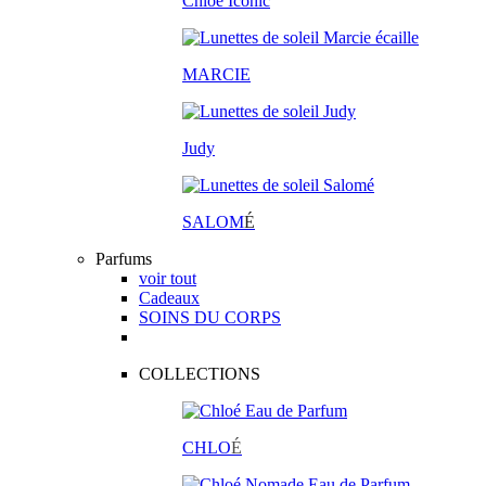
Chloé Iconic
MARCIE
Judy
SALOM
É
Parfums
voir tout
Cadeaux
SOINS DU CORPS
COLLECTIONS
CHLO
É