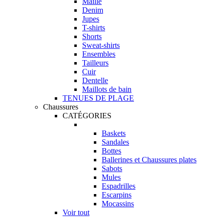
Maille
Denim
Jupes
T-shirts
Shorts
Sweat-shirts
Ensembles
Tailleurs
Cuir
Dentelle
Maillots de bain
TENUES DE PLAGE
Chaussures
CATÉGORIES
Baskets
Sandales
Bottes
Ballerines et Chaussures plates
Sabots
Mules
Espadrilles
Escarpins
Mocassins
Voir tout