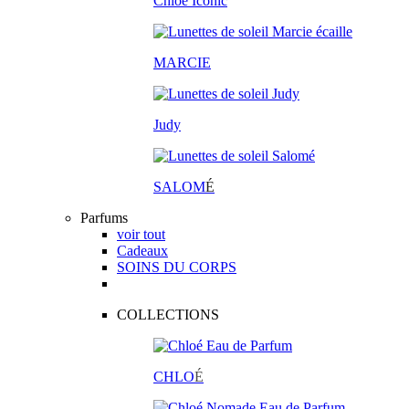
Chloé Iconic
MARCIE
Judy
SALOM
É
Parfums
voir tout
Cadeaux
SOINS DU CORPS
COLLECTIONS
CHLO
É