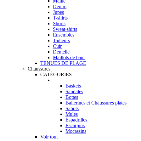
Maille
Denim
Jupes
T-shirts
Shorts
Sweat-shirts
Ensembles
Tailleurs
Cuir
Dentelle
Maillots de bain
TENUES DE PLAGE
Chaussures
CATÉGORIES
Baskets
Sandales
Bottes
Ballerines et Chaussures plates
Sabots
Mules
Espadrilles
Escarpins
Mocassins
Voir tout