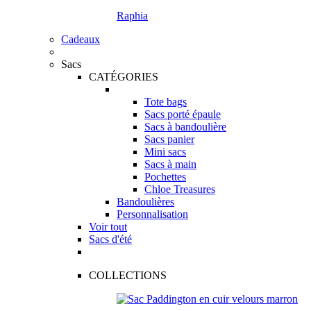
Raphia
Cadeaux
Sacs
CATÉGORIES
Tote bags
Sacs porté épaule
Sacs à bandoulière
Sacs panier
Mini sacs
Sacs à main
Pochettes
Chloe Treasures
Bandoulières
Personnalisation
Voir tout
Sacs d'été
COLLECTIONS