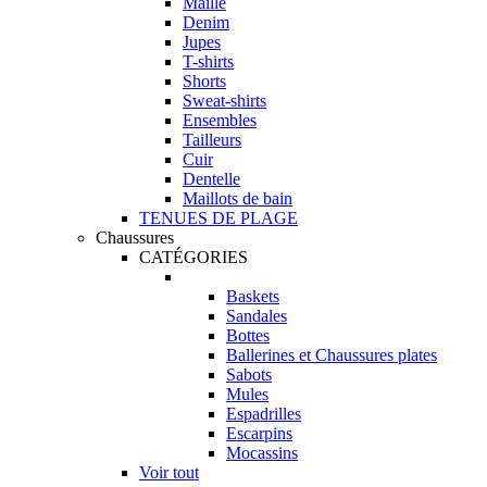
Maille
Denim
Jupes
T-shirts
Shorts
Sweat-shirts
Ensembles
Tailleurs
Cuir
Dentelle
Maillots de bain
TENUES DE PLAGE
Chaussures
CATÉGORIES
Baskets
Sandales
Bottes
Ballerines et Chaussures plates
Sabots
Mules
Espadrilles
Escarpins
Mocassins
Voir tout