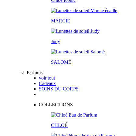
Chloé Iconic
MARCIE
Judy
SALOM
É
Parfums
voir tout
Cadeaux
SOINS DU CORPS
COLLECTIONS
CHLO
É