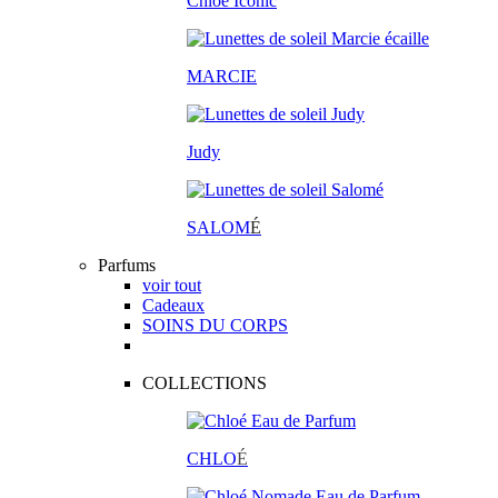
Chloé Iconic
MARCIE
Judy
SALOM
É
Parfums
voir tout
Cadeaux
SOINS DU CORPS
COLLECTIONS
CHLO
É