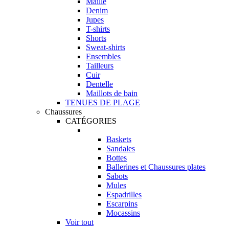
Maille
Denim
Jupes
T-shirts
Shorts
Sweat-shirts
Ensembles
Tailleurs
Cuir
Dentelle
Maillots de bain
TENUES DE PLAGE
Chaussures
CATÉGORIES
Baskets
Sandales
Bottes
Ballerines et Chaussures plates
Sabots
Mules
Espadrilles
Escarpins
Mocassins
Voir tout