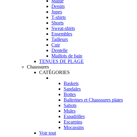
Maille
Denim
Jupes
T-shirts
Shorts
Sweat-shirts
Ensembles
Tailleurs
Cuir
Dentelle
Maillots de bain
TENUES DE PLAGE
Chaussures
CATÉGORIES
Baskets
Sandales
Bottes
Ballerines et Chaussures plates
Sabots
Mules
Espadrilles
Escarpins
Mocassins
Voir tout