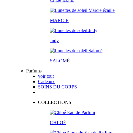
Chloé Iconic
MARCIE
Judy
SALOM
É
Parfums
voir tout
Cadeaux
SOINS DU CORPS
COLLECTIONS
CHLO
É