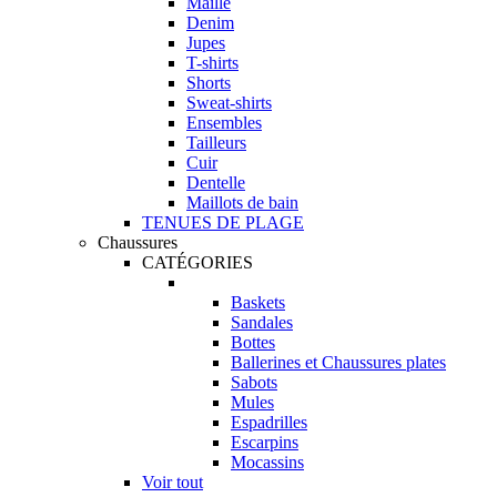
Maille
Denim
Jupes
T-shirts
Shorts
Sweat-shirts
Ensembles
Tailleurs
Cuir
Dentelle
Maillots de bain
TENUES DE PLAGE
Chaussures
CATÉGORIES
Baskets
Sandales
Bottes
Ballerines et Chaussures plates
Sabots
Mules
Espadrilles
Escarpins
Mocassins
Voir tout