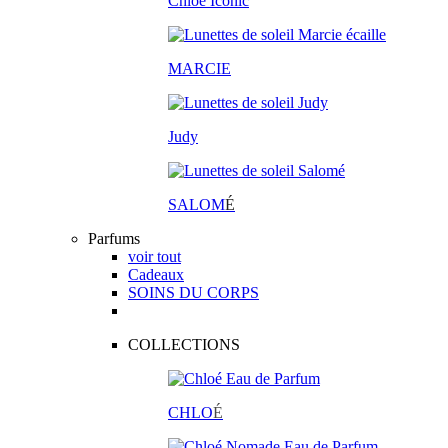
Chloé Iconic
MARCIE
Judy
SALOM
É
Parfums
voir tout
Cadeaux
SOINS DU CORPS
COLLECTIONS
CHLO
É